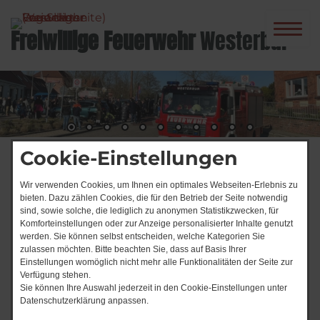
Freiwillige Feuerwehr
Westerbur
Cookie-Einstellungen
Start
Wir verwenden Cookies, um Ihnen ein optimales Webseiten-Erlebnis zu
Einsatz "[2/23] 10. April
bieten. Dazu zählen Cookies, die für den Betrieb der Seite notwendig
sind, sowie solche, die lediglich zu anonymen Statistikzwecken, für
2023 - F_Erkundung -
Komforteinstellungen oder zur Anzeige personalisierter Inhalte genutzt
werden. Sie können selbst entscheiden, welche Kategorien Sie
Plastik auf Herdplatte "
zulassen möchten. Bitte beachten Sie, dass auf Basis Ihrer
Einstellungen womöglich nicht mehr alle Funktionalitäten der Seite zur
Verfügung stehen.
Einsatznummer
Sie können Ihre Auswahl jederzeit in den Cookie-Einstellungen unter
002
/2023
Datenschutzerklärung anpassen.