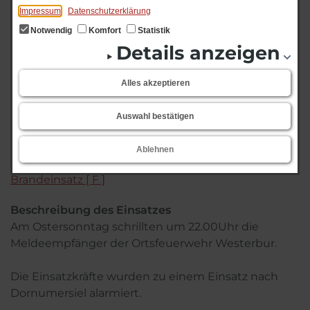
Einsatztitel
Impressum
Datenschutzerklärung
[2/23] 10. April 2023 - F_Erkundung - Plastik auf
Notwendig
Komfort
Statistik
Herdplatte
Details anzeigen
Alarmierung
Alles akzeptieren
am 10.04.2023
Einsatzort
Auswahl bestätigen
Westerbur
Ablehnen
Einsatzart
Brandeinsatz [ F ]
Beschreibung des Einsatzes
Am Ostersonntag schrillten um 22.00Uhr die
Meldeempfänger der Ortsfeuerwehr Westerbur.
Die Einsatzkräfte wurden zu einem Einsatz nach
Dornumersiel alarmiert.